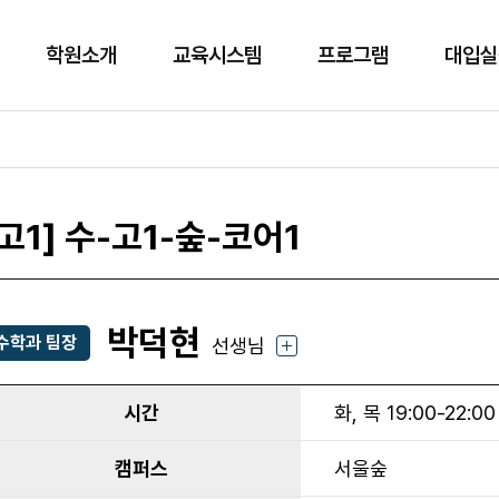
학원소개
교육시스템
프로그램
대입실
[고1] 수-고1-숲-코어1
박덕현
수학과 팀장
선생님
시간
화, 목 19:00-22:00
캠퍼스
서울숲