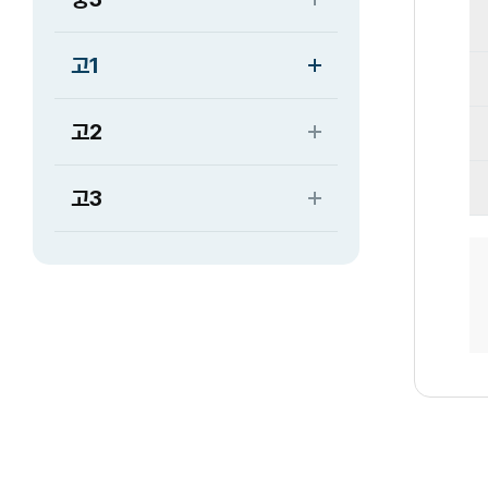
고1
고2
고3