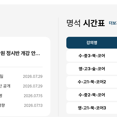
명석
시간표
더보
강의명
"수능 1주 전까지 등원하는 이유" 명석학원 정시반 개강 안내 (성수고·경일고·무학여고·대광고 등)
수-중3-뚝-코어
영-고3-숲-코어
비밀
2026.07.29
수-고1-뚝-코어2
단 공개
2026.07.29
수-중2-뚝-코어
평
2026.07.15
경향
2026.07.13
영-고1-뚝-코어3