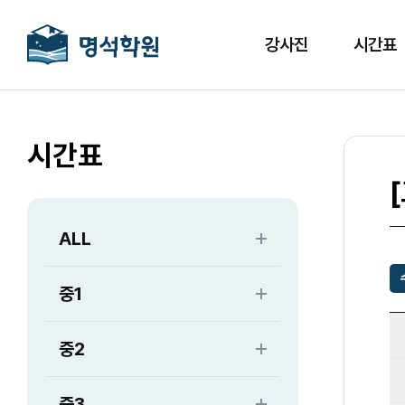
강사진
시간표
시간표
ALL
중1
중2
중3