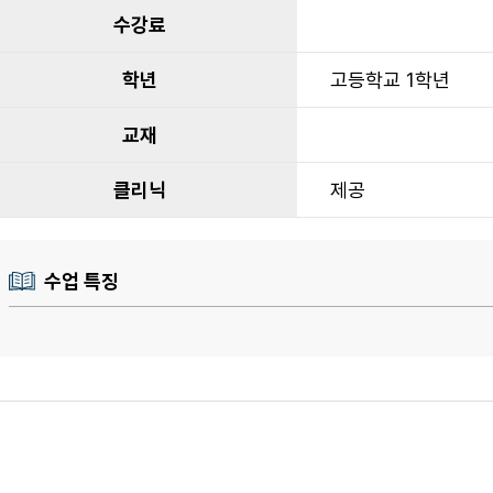
수강료
학년
고등학교 1학년
교재
클리닉
제공
수업 특징