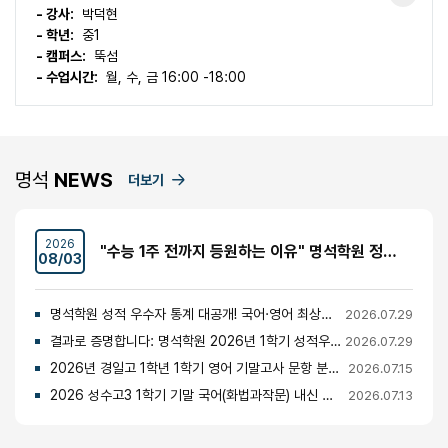
- 강사:
박덕현
- 학년:
중1
- 캠퍼스:
뚝섬
- 수업시간:
월, 수, 금 16:00 -18:00
명석
NEWS
더보기
2026
"수능 1주 전까지 등원하는 이유" 명석학원 정시반 개강 안내 (성수고·경일고·무학여고·대광고 등)
08/03
명석학원 성적 우수자 통계 대공개! 국어·영어 최상위권의 비밀
2026.07.29
결과로 증명합니다: 명석학원 2026년 1학기 성적우수자 명단 공개
2026.07.29
2026년 경일고 1학년 1학기 영어 기말고사 문항 분석 및 총평
2026.07.15
2026 성수고3 1학기 기말 국어(화법과작문) 내신 분석 및 경향
2026.07.13