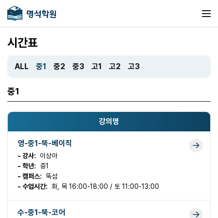
시간표
ALL
중1
중2
중3
고1
고2
고3
중1
강의명
영-중1-뚝-베이직
- 강사:
이상아
- 학년:
중1
- 캠퍼스:
뚝섬
- 수업시간:
화, 목 16:00-18:00 / 토 11:00-13:00
수-중1-뚝-코어