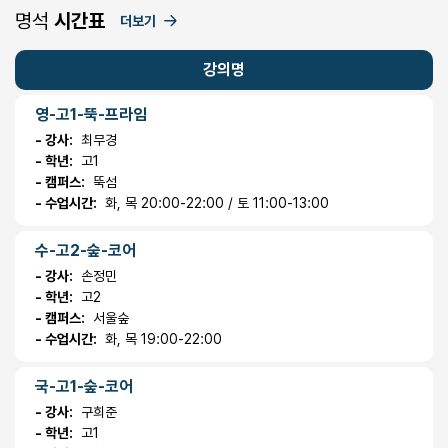
명석
시간표
더보기
강의명
영-고1-뚝-프라임
- 강사:
최무경
- 학년:
고1
- 캠퍼스:
뚝섬
- 수업시간:
화, 목 20:00-22:00 / 토 11:00-13:00
수-고2-숲-코어
- 강사:
손정민
- 학년:
고2
- 캠퍼스:
서울숲
- 수업시간:
화, 목 19:00-22:00
국-고1-숲-코어
- 강사:
구희준
- 학년:
고1