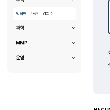
박덕현
손정민
김희수
과학
MMP
운영