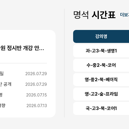
명석
시간표
더보
강의명
"수능 1주 전까지 등원하는 이유" 명석학원 정시반 개강 안내 (성수고·경일고·무학여고·대광고 등)
과-고3-뚝-생명1
수-중2-뚝-코어
비밀
2026.07.29
영-중2-뚝-베이직
단 공개
2026.07.29
영-고2-숲-프라임
평
2026.07.15
경향
2026.07.13
국-고3-뚝-코어1