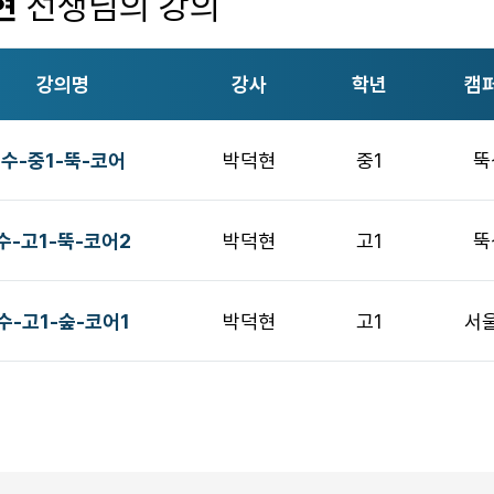
현
선생님의 강의
강의명
강사
학년
캠
수-중1-뚝-코어
박덕현
중1
뚝
수-고1-뚝-코어2
박덕현
고1
뚝
수-고1-숲-코어1
박덕현
고1
서