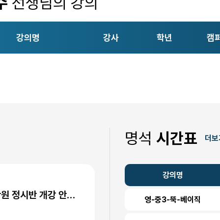
수
선생님의 강의
강의명
강사
학년
캠
명석
시간표
더보
강의명
"수능 1주 전까지 등원하는 이유" 명석학원 정시반 개강 안내 (성수고·경일고·무학여고·대광고 등)
영-중3-뚝-베이직