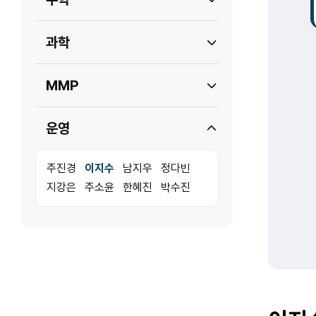
과학
MMP
운영
주진경
이지수
남지우
정다빈
지강은
주소윤
한혜진
박수진