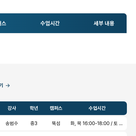
퍼스
수업시간
세부 내용
기
강사
학년
캠퍼스
수업시간
송범수
중3
뚝섬
화, 목 16:00-18:00 / 토 13:00-15:00