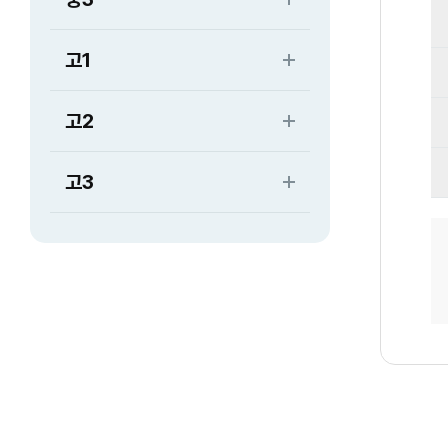
고1
고2
고3