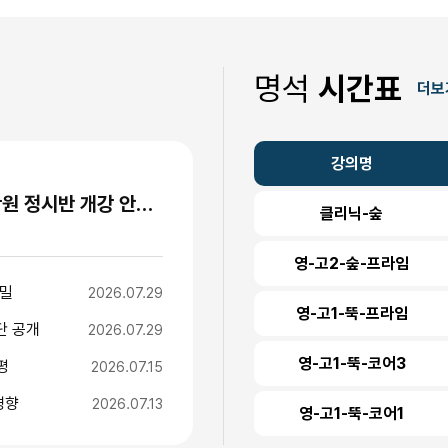
명석
시간표
더보
강의명
"수능 1주 전까지 등원하는 이유" 명석학원 정시반 개강 안내 (성수고·경일고·무학여고·대광고 등)
클리닉-숲
영-고2-숲-프라임
비밀
2026.07.29
영-고1-뚝-프라임
단 공개
2026.07.29
영-고1-뚝-코어3
평
2026.07.15
경향
2026.07.13
영-고1-뚝-코어1