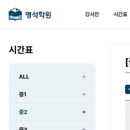
강사진
시간표
시간표
ALL
중1
중2
중3