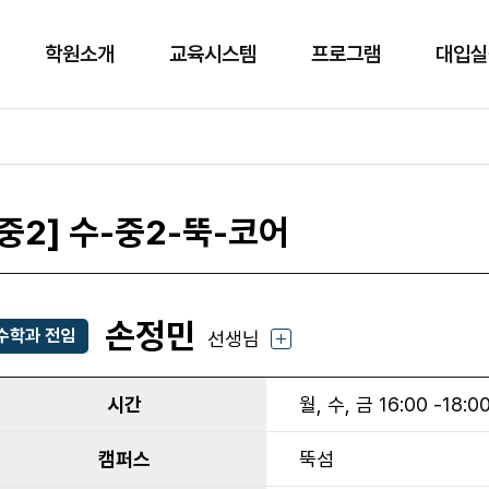
학원소개
교육시스템
프로그램
대입실
[중2] 수-중2-뚝-코어
손정민
수학과 전임
선생님
시간
월, 수, 금 16:00 -18:0
캠퍼스
뚝섬