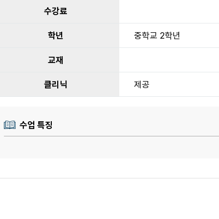
수강료
학년
중학교 2학년
교재
클리닉
제공
수업 특징