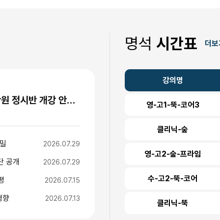
명석
시간표
더보
강의명
"수능 1주 전까지 등원하는 이유" 명석학원 정시반 개강 안내 (성수고·경일고·무학여고·대광고 등)
영-고1-뚝-코어3
클리닉-숲
비밀
2026.07.29
영-고2-숲-프라임
단 공개
2026.07.29
수-고2-뚝-코어
평
2026.07.15
경향
2026.07.13
클리닉-뚝