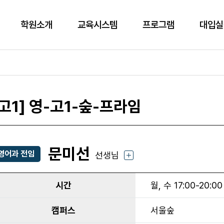
학원소개
교육시스템
프로그램
대입실
[고1] 영-고1-숲-프라임
문미선
영어과 전임
선생님
시간
월, 수 17:00-20:00
캠퍼스
서울숲