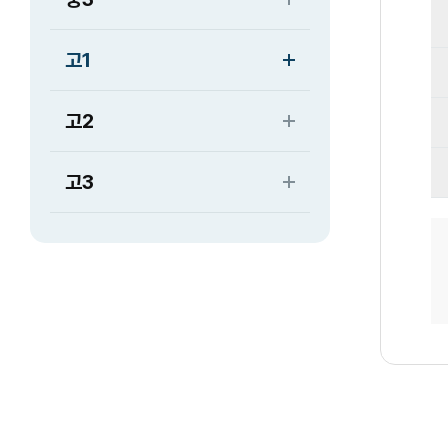
고1
고2
고3