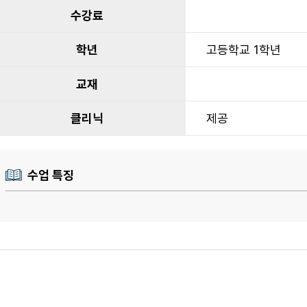
수강료
학년
고등학교 1학년
교재
클리닉
제공
수업 특징