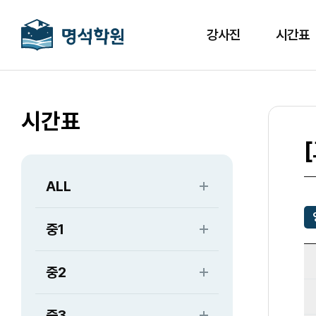
강사진
시간표
시간표
ALL
중1
중2
중3