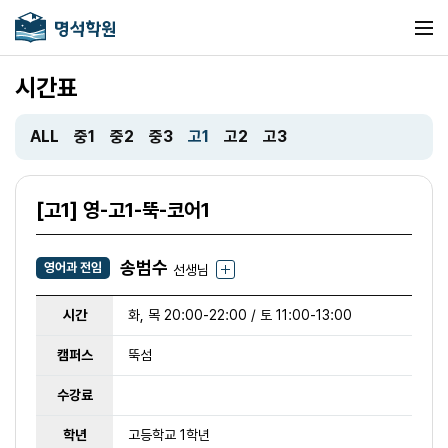
시간표
ALL
중1
중2
중3
고1
고2
고3
[고1] 영-고1-뚝-코어1
송범수
영어과 전임
선생님
시간
화, 목 20:00-22:00 / 토 11:00-13:00
캠퍼스
뚝섬
수강료
학년
고등학교 1학년