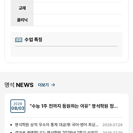
교재
클리닉
수업 특징
명석
NEWS
더보기
2026
"수능 1주 전까지 등원하는 이유" 명석학원 정시반 개강 안내 (성수고·경일고·무학여고·대광고 등)
08/03
명석학원 성적 우수자 통계 대공개! 국어·영어 최상위권의 비밀
2026.07.29
결과로 증명합니다: 명석학원 2026년 1학기 성적우수자 명단 공개
2026.07.29