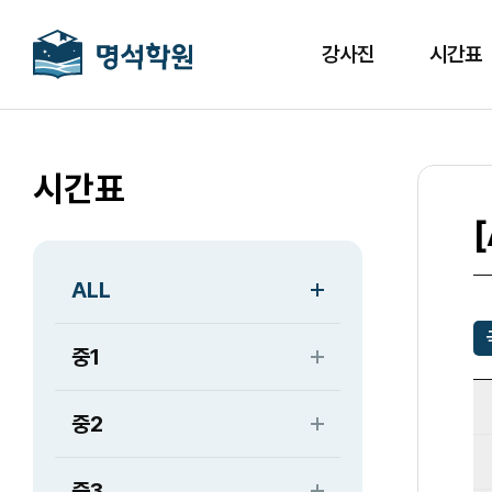
강사진
시간표
시간표
ALL
중1
중2
중3