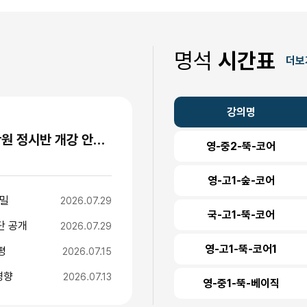
명석
시간표
더보
강의명
"수능 1주 전까지 등원하는 이유" 명석학원 정시반 개강 안내 (성수고·경일고·무학여고·대광고 등)
영-중2-뚝-코어
영-고1-숲-코어
비밀
2026.07.29
국-고1-뚝-코어
단 공개
2026.07.29
영-고1-뚝-코어1
평
2026.07.15
경향
2026.07.13
영-중1-뚝-베이직