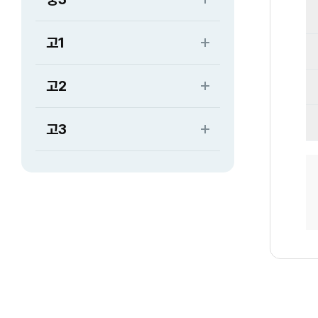
고1
고2
고3