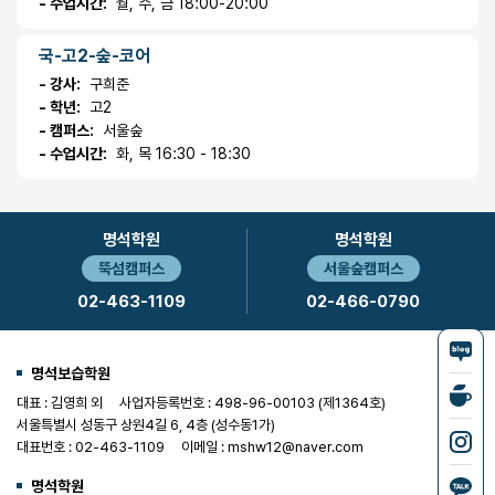
- 수업시간:
월, 수, 금 18:00-20:00
국-고2-숲-코어
- 강사:
구희준
- 학년:
고2
- 캠퍼스:
서울숲
- 수업시간:
화, 목 16:30 - 18:30
명석학원
명석학원
뚝섬캠퍼스
서울숲캠퍼스
02-463-1109
02-466-0790
명석보습학원
대표 : 김영희 외
사업자등록번호 : 498-96-00103 (제1364호)
서울특별시 성동구 상원4길 6, 4층 (성수동1가)
대표번호 : 02-463-1109
이메일 : mshw12@naver.com
명석학원