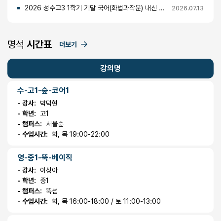
2026 성수고3 1학기 기말 국어(화법과작문) 내신 분석 및 경향
2026.07.13
명석
시간표
더보기
강의명
수-고1-숲-코어1
- 강사:
박덕현
- 학년:
고1
- 캠퍼스:
서울숲
- 수업시간:
화, 목 19:00-22:00
영-중1-뚝-베이직
- 강사:
이상아
- 학년:
중1
- 캠퍼스:
뚝섬
- 수업시간:
화, 목 16:00-18:00 / 토 11:00-13:00