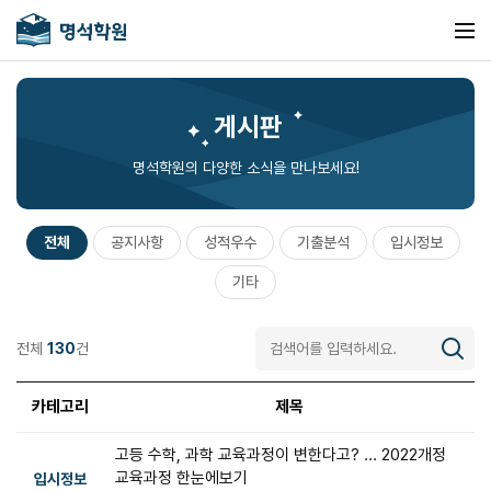
게시판
명석학원의 다양한 소식을 만나보세요!
전체
공지사항
성적우수
기출분석
입시정보
기타
전체
130
건
카테고리
제목
고등 수학, 과학 교육과정이 변한다고? ... 2022개정
교육과정 한눈에보기
입시정보