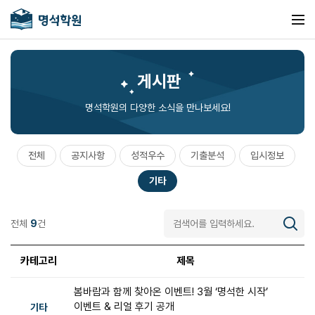
게시판
명석학원의 다양한 소식을 만나보세요!
전체
공지사항
성적우수
기출분석
입시정보
기타
전체
9
건
카테고리
제목
봄바람과 함께 찾아온 이벤트! 3월 ‘명석한 시작’
이벤트 & 리얼 후기 공개
기타