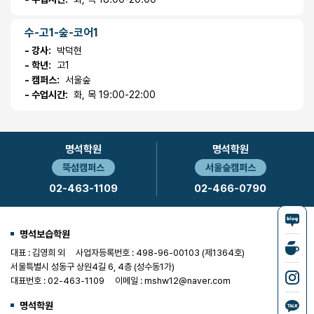
수-고1-숲-코어1
- 강사:
박덕현
- 학년:
고1
- 캠퍼스:
서울숲
- 수업시간:
화, 목 19:00-22:00
명석학원
명석학원
뚝섬캠퍼스
서울숲캠퍼스
02-463-1109
02-466-0790
명석보습학원
대표 : 김영희 외
사업자등록번호 : 498-96-00103 (제1364호)
서울특별시 성동구 상원4길 6, 4층 (성수동1가)
대표번호 : 02-463-1109
이메일 : mshw12@naver.com
명석학원