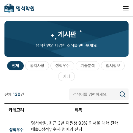
게시판
명석학원의 다양한 소식을 만나보세요!
전체
공지사항
성적우수
기출분석
입시정보
기타
전체
130
건
카테고리
제목
명석학원, 최근 3년 재원생 83% 인서울 대학 진학
배출..성적우수자 명예의 전당
성적우수