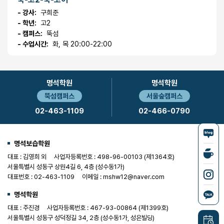
- 강사:
구희준
- 학년:
고2
- 캠퍼스:
뚝섬
- 수업시간:
화, 목 20:00-22:00
명석학원
명석학원
뚝섬캠퍼스
서울숲캠퍼스
02-463-1109
02-466-0790
명석보습학원
대표 : 김영희 외
사업자등록번호 : 498-96-00103 (제1364호)
서울특별시 성동구 상원4길 6, 4층 (성수동1가)
대표번호 : 02-463-1109
이메일 : mshw12@naver.com
명석학원
대표 : 주진경
사업자등록번호 : 467-93-00864 (제1399호)
서울특별시 성동구 성덕정길 34, 2층 (성수동1가, 성은빌딩)