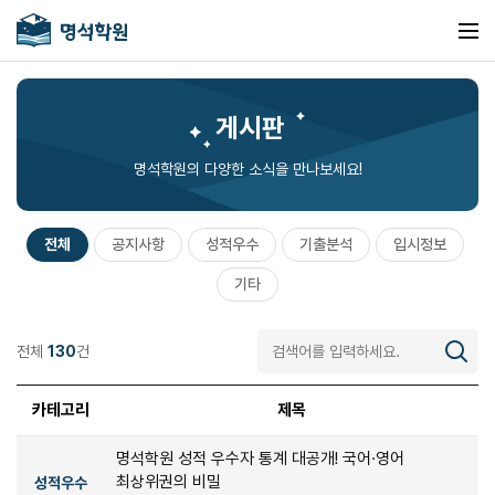
게시판
명석학원의 다양한 소식을 만나보세요!
전체
공지사항
성적우수
기출분석
입시정보
기타
전체
130
건
카테고리
제목
명석학원 성적 우수자 통계 대공개! 국어·영어
최상위권의 비밀
성적우수