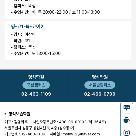
- 캠퍼스:
뚝섬
- 수업시간:
화, 목 20:00-22:00 / 토 11:00-13:00
영-고1-뚝-코어2
- 강사:
이상아
- 학년:
고1
- 캠퍼스:
뚝섬
- 수업시간:
토 13:00-15:00
명석학원
명석학원
뚝섬캠퍼스
서울숲캠퍼스
02-463-1109
02-466-0790
명석보습학원
대표 : 김영희 외
사업자등록번호 : 498-96-00103 (제1364호)
서울특별시 성동구 상원4길 6, 4층 (성수동1가)
대표번호 : 02-463-1109
이메일 : mshw12@naver.com