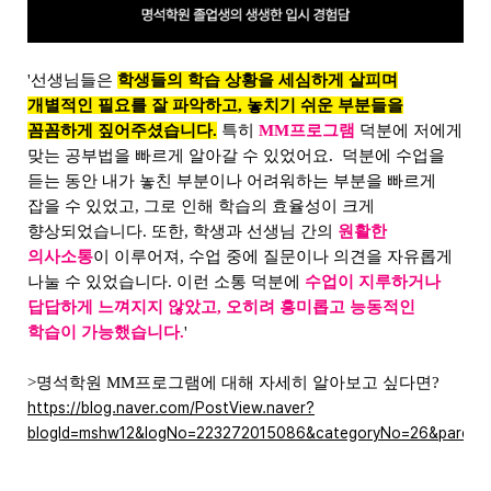
'선생님들은
학생들의 학습 상황을 세심하게 살피며
개별적인 필요를 잘 파악하고, 놓치기 쉬운 부분들을
꼼꼼하게 짚어주셨습니다.
특히
MM프로그램
덕분에 저에게
맞는 공부법을 빠르게 알아갈 수 있었어요. 덕분에 수업을
듣는 동안 내가 놓친 부분이나 어려워하는 부분을 빠르게
잡을 수 있었고, 그로 인해 학습의 효율성이 크게
향상되었습니다. 또한, 학생과 선생님 간의
원활한
의사소통
이 이루어져, 수업 중에 질문이나 의견을 자유롭게
나눌 수 있었습니다. 이런 소통 덕분에
수업이 지루하거나
답답하게 느껴지지 않았고, 오히려 흥미롭고 능동적인
학습이 가능했습니다.
'
>명석학원 MM프로그램에 대해 자세히 알아보고 싶다면?
https://blog.naver.com/PostView.naver?
blogId=mshw12&logNo=223272015086&categoryNo=26&parentCa