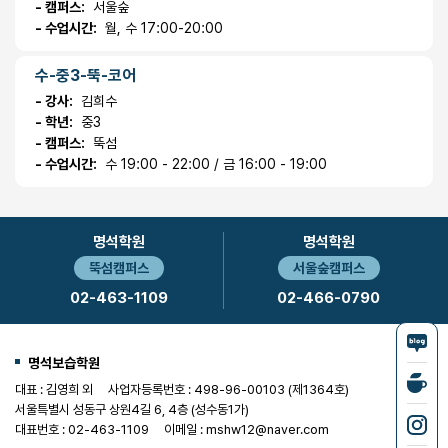
- 캠퍼스:
서울숲
- 수업시간:
월, 수 17:00-20:00
수-중3-뚝-코어
- 강사:
김희수
- 학년:
중3
- 캠퍼스:
뚝섬
- 수업시간:
수 19:00 - 22:00 / 금 16:00 - 19:00
명석학원
명석학원
뚝섬캠퍼스
서울숲캠퍼스
02-463-1109
02-466-0790
명석보습학원
대표 : 김영희 외
사업자등록번호 : 498-96-00103 (제1364호)
서울특별시 성동구 상원4길 6, 4층 (성수동1가)
대표번호 : 02-463-1109
이메일 : mshw12@naver.com