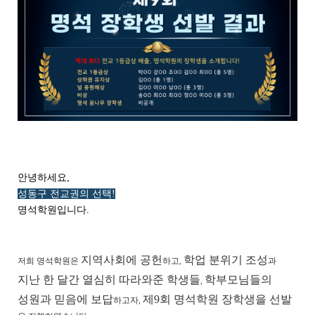
안녕하세요,
성동구 전교권의 선택!
명석학원입니다.
지역사회에 공헌
학업 분위기 조성
​저희 명석학원은
하고,
과
지난 한 달간 열심히 따라와준 학생
들
학부모님들의
,
성원과 믿음에 보답
제9회 명석학원 장학생을 선발
하고자,