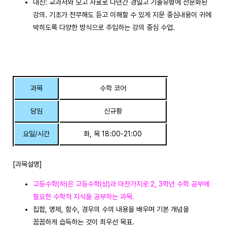
내신: 교과서와 모고 자료로 다년간 경일고 기출유형에 전문화된
강의. 기초가 전무해도 듣고 이해할 수 있게 지문 중심내용이 귀에
박히도록 다양한 방식으로 주입하는 강의 중심 수업.
과목
수학 코어
담임
신규황
요일/시간
화, 목 18:00-21:00
[과목설명]
고등수학(하)은 고등수학(상)과 마찬가지로 2, 3학년 수학 공부에
필요한 수학적 지식을 공부하는 과목.
집합, 명제, 함수, 경우의 수의 내용을 배우며 기본 개념을
꼼꼼하게 습득하는 것이 최우선 목표.