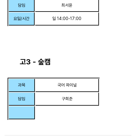
담임
최서윤
요일/시간
일 14:00-17:00
고3 - 숲캠
과목
국어 파이널
담임
구희준