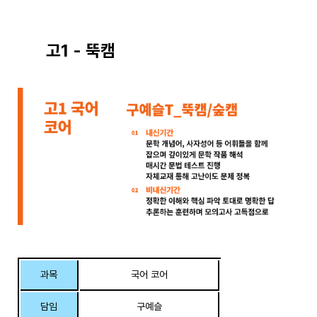
고1 - 뚝캠
과목
국어 코어
담임
구예슬