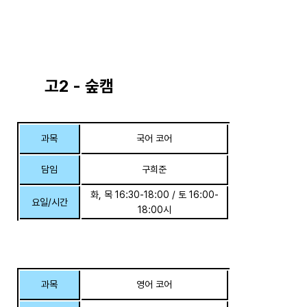
고2 - 숲캠
과목
국어 코어
담임
구희준
화, 목 16:30-18:00 / 토 16:00-
요일/시간
18:00시
과목
영어 코어