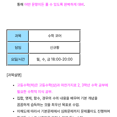
통해
어떤 문항이든 풀 수 있도록 완벽하게 대비
.
과목
수학 코어
담임
신규황
요일/시간
월, 수, 금 18:00-20:00
[과목설명]
고등수학(하)은 고등수학(상)과 마찬가지로 2, 3학년 수학 공부에
필요한 수학적 지식 공부.
집합, 명제, 함수, 경우의 수의 내용을 배우며 기본 개념을
꼼꼼하게 습득하는 것을 최우선 목표로 수업.
이해도에 따라서 기본문제에서 심화문제까지 문제풀이도 진행하며