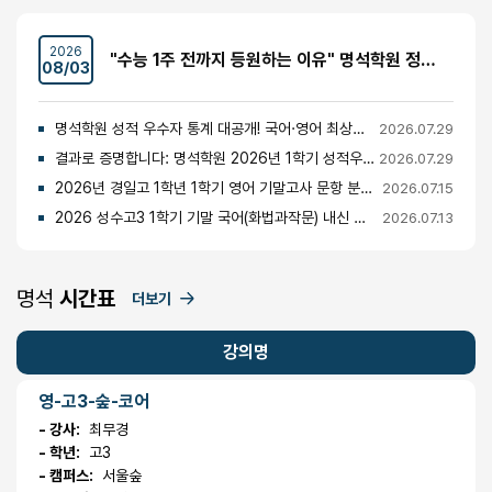
2026
"수능 1주 전까지 등원하는 이유" 명석학원 정시반 개강 안내 (성수고·경일고·무학여고·대광고 등)
08/03
명석학원 성적 우수자 통계 대공개! 국어·영어 최상위권의 비밀
2026.07.29
결과로 증명합니다: 명석학원 2026년 1학기 성적우수자 명단 공개
2026.07.29
2026년 경일고 1학년 1학기 영어 기말고사 문항 분석 및 총평
2026.07.15
2026 성수고3 1학기 기말 국어(화법과작문) 내신 분석 및 경향
2026.07.13
명석
시간표
더보기
강의명
영-고3-숲-코어
- 강사:
최무경
- 학년:
고3
- 캠퍼스:
서울숲