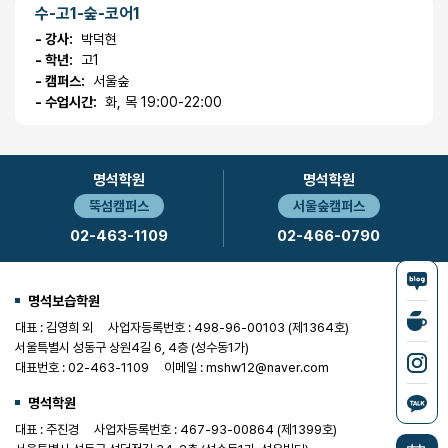
수-고1-숲-코어1
- 강사:
박덕현
- 학년:
고1
- 캠퍼스:
서울숲
- 수업시간:
화, 목 19:00-22:00
명석학원
명석학원
뚝섬캠퍼스
서울숲캠퍼스
02-463-1109
02-466-0790
명석보습학원
대표 : 김영희 외
사업자등록번호 : 498-96-00103 (제1364호)
서울특별시 성동구 상원4길 6, 4층 (성수동1가)
대표번호 : 02-463-1109
이메일 : mshw12@naver.com
명석학원
대표 : 주진경
사업자등록번호 : 467-93-00864 (제1399호)