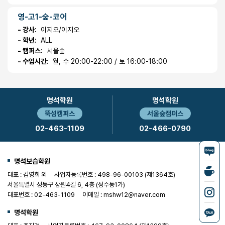
영-고1-숲-코어
- 강사:
이지오/이지오
- 학년:
ALL
- 캠퍼스:
서울숲
- 수업시간:
월, 수 20:00-22:00 / 토 16:00-18:00
명석학원
명석학원
뚝섬캠퍼스
서울숲캠퍼스
02-463-1109
02-466-0790
명석보습학원
대표 : 김영희 외
사업자등록번호 : 498-96-00103 (제1364호)
서울특별시 성동구 상원4길 6, 4층 (성수동1가)
대표번호 : 02-463-1109
이메일 : mshw12@naver.com
명석학원