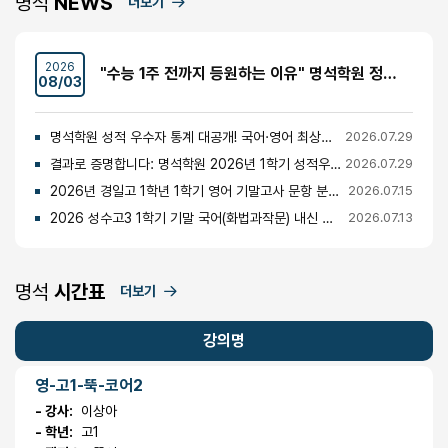
명석
NEWS
더보기
2026
"수능 1주 전까지 등원하는 이유" 명석학원 정시반 개강 안내 (성수고·경일고·무학여고·대광고 등)
08/03
명석학원 성적 우수자 통계 대공개! 국어·영어 최상위권의 비밀
2026.07.29
결과로 증명합니다: 명석학원 2026년 1학기 성적우수자 명단 공개
2026.07.29
2026년 경일고 1학년 1학기 영어 기말고사 문항 분석 및 총평
2026.07.15
2026 성수고3 1학기 기말 국어(화법과작문) 내신 분석 및 경향
2026.07.13
명석
시간표
더보기
강의명
영-고1-뚝-코어2
- 강사:
이상아
- 학년:
고1