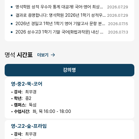
명석학원 성적 우수자 통계 대공개! 국어·영어 최상위권의 비밀
2026.07.29
결과로 증명합니다: 명석학원 2026년 1학기 성적우수자 명단 공개
2026.07.29
2026년 경일고 1학년 1학기 영어 기말고사 문항 분석 및 총평
2026.07.15
2026 성수고3 1학기 기말 국어(화법과작문) 내신 분석 및 경향
2026.07.13
명석
시간표
더보기
강의명
영-중2-뚝-코어
- 강사:
최무경
- 학년:
중2
- 캠퍼스:
뚝섬
- 수업시간:
화, 목 16:00 - 18:00
영-고2-숲-프라임
- 강사:
최무경