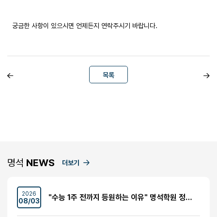
궁금한 사항이 있으시면 언제든지 연락주시기 바랍니다.
목록
명석
NEWS
더보기
2026
"수능 1주 전까지 등원하는 이유" 명석학원 정시반 개강 안내 (성수고·경일고·무학여고·대광고 등)
08/03