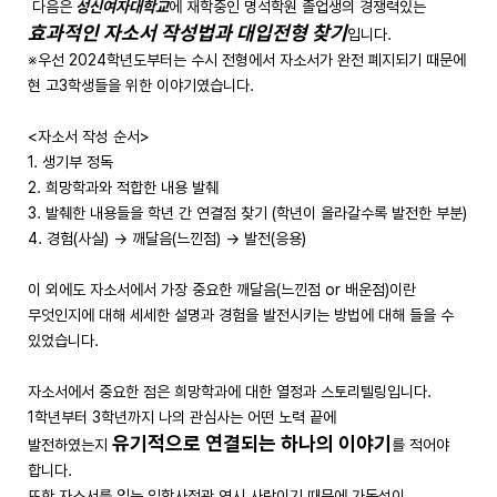
다음은
성신여자대학교
에 재학중인 명석학원 졸업생의 경쟁력있는
효과적인 자소서 작성법과 대입전형 찾기
입니다.
※우선 2024학년도부터는 수시 전형에서 자소서가 완전 폐지되기 때문에
현 고3학생들을 위한 이야기였습니다.
<자소서 작성 순서>
1. 생기부 정독
2. 희망학과와 적합한 내용 발췌
3. 발췌한 내용들을 학년 간 연결점 찾기 (학년이 올라갈수록 발전한 부분)
4. 경험(사실) → 깨달음(느낀점) → 발전(응용)
이 외에도 자소서에서 가장 중요한 깨달음(느낀점 or 배운점)이란
무엇인지에 대해 세세한 설명과 경험을 발전시키는 방법에 대해 들을 수
있었습니다.
자소서에서 중요한 점은 희망학과에 대한 열정과 스토리텔링입니다.
1학년부터 3학년까지 나의 관심사는 어떤 노력 끝에
유기적으로 연결되는 하나의 이야기
발전하였는지
를 적어야
합니다.
또한 자소서를 읽는 입학사정관 역시 사람이기 때문에 가독성이