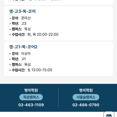
영-고3-뚝-코어
- 강사:
문미선
- 학년:
고3
- 캠퍼스:
뚝섬
- 수업시간:
화, 목 20:00-22:00
영-고1-뚝-코어2
- 강사:
이상아
- 학년:
고1
- 캠퍼스:
뚝섬
- 수업시간:
토 13:00-15:00
명석학원
명석학원
뚝섬캠퍼스
서울숲캠퍼스
02-463-1109
02-466-0790