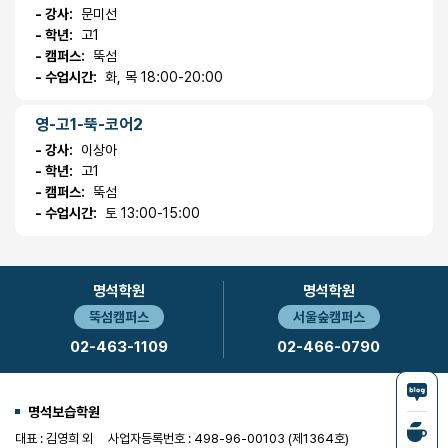
- 강사:
문미선
- 학년:
고1
- 캠퍼스:
뚝섬
- 수업시간:
화, 목 18:00-20:00
영-고1-뚝-코어2
- 강사:
이상아
- 학년:
고1
- 캠퍼스:
뚝섬
- 수업시간:
토 13:00-15:00
명석학원
명석학원
뚝섬캠퍼스
서울숲캠퍼스
02-463-1109
02-466-0790
명석보습학원
대표 : 김영희 외
사업자등록번호 : 498-96-00103 (제1364호)