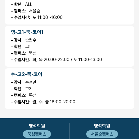
- 학년:
ALL
- 캠퍼스:
서울숲
- 수업시간:
토 11:00 -16:00
영-고1-뚝-코어1
- 강사:
송범수
- 학년:
고1
- 캠퍼스:
뚝섬
- 수업시간:
화, 목 20:00-22:00 / 토 11:00-13:00
수-고2-뚝-코어
- 강사:
손정민
- 학년:
고2
- 캠퍼스:
뚝섬
- 수업시간:
월, 수, 금 18:00-20:00
명석학원
명석학원
뚝섬캠퍼스
서울숲캠퍼스