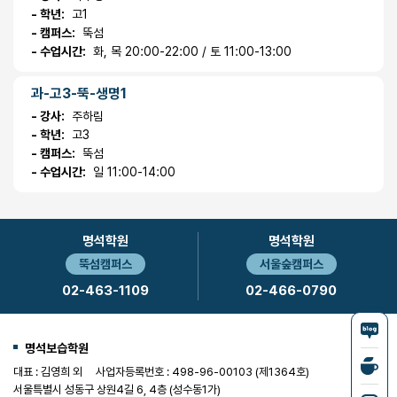
- 학년:
고1
- 캠퍼스:
뚝섬
- 수업시간:
화, 목 20:00-22:00 / 토 11:00-13:00
과-고3-뚝-생명1
- 강사:
주하림
- 학년:
고3
- 캠퍼스:
뚝섬
- 수업시간:
일 11:00-14:00
명석학원
명석학원
뚝섬캠퍼스
서울숲캠퍼스
02-463-1109
02-466-0790
명석보습학원
대표 : 김영희 외
사업자등록번호 : 498-96-00103 (제1364호)
서울특별시 성동구 상원4길 6, 4층 (성수동1가)