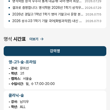
명석학원 성적 우수자 통계 대공개! 국어·영어 최상위권의 비밀
2026.07.29
결과로 증명합니다: 명석학원 2026년 1학기 성적우수자 명단 공개
2026.07.29
2026년 경일고 1학년 1학기 영어 기말고사 문항 분석 및 총평
2026.07.15
2026 성수고3 1학기 기말 국어(화법과작문) 내신 분석 및 경향
2026.07.13
명석
시간표
더보기
강의명
영-고1-숲-프라임
- 강사:
문미선
- 학년:
고1
- 캠퍼스:
서울숲
- 수업시간:
월, 수 17:00-20:00
클리닉-숲
- 강사:
남지우
- 학년:
ALL